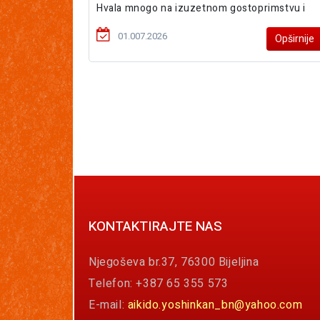
Hvala mnogo na izuzetnom gostoprimstvu i
01.007.2026
Opširnije
KONTAKTIRAJTE NAS
Njegoševa br.37, 76300 Bijeljina
Telefon: +387 65 355 573
E-mail:
aikido.yoshinkan_bn@yahoo.com