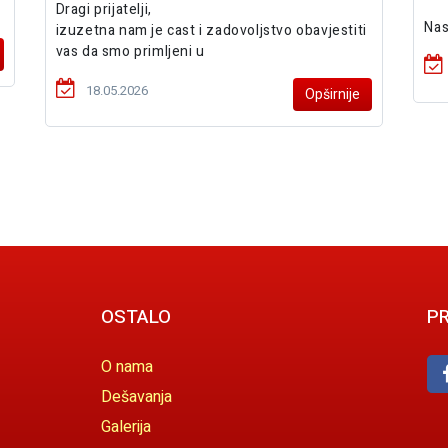
Dragi prijatelji,
Nas
izuzetna nam je cast i zadovoljstvo obavjestiti
vas da smo primljeni u
18.05.2026
Opširnije
OSTALO
PR
O nama
Dešavanja
Galerija