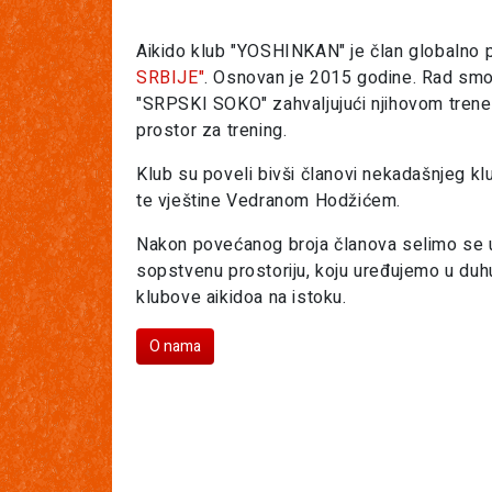
Aikido klub "YOSHINKAN" je član globalno p
SRBIJE"
. Osnovan je 2015 godine. Rad smo
"SRPSKI SOKO" zahvaljujući njihovom trener
prostor za trening.
Klub su poveli bivši članovi nekadašnjeg
te vještine Vedranom Hodžićem.
Nakon povećanog broja članova selimo se u 
sopstvenu prostoriju, koju uređujemo u duh
klubove aikidoa na istoku.
O nama