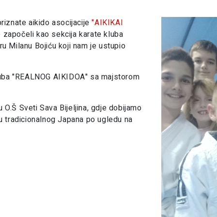
riznate aikido asocijacije
"AIKIKAI
 započeli kao sekcija karate kluba
u Milanu Bojiću koji nam je ustupio
 kluba "REALNOG AIKIDOA" sa majstorom
O.Š Sveti Sava Bijeljina, gdje dobijamo
u tradicionalnog Japana po ugledu na